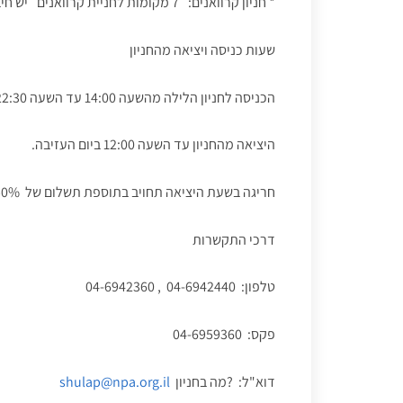
* חניון קרוואנים: 7 מקומות לחניית קרוואנים יש חיבור לחשמל ולמים
שעות כניסה ויציאה מהחניון
הכניסה לחניון הלילה מהשעה 14:00 עד השעה 22:30 לכל המאוחר.
היציאה מהחניון עד השעה 12:00 ביום העזיבה.
חריגה בשעת היציאה תחויב בתוספת תשלום של 50%, מעבר לשעה 18:00 תחויב בתוספת תשלום של 100%.
דרכי התקשרות
טלפון: 04-6942440 , 04-6942360
פקס: 04-6959360
דוא"ל:
מה בחניון?
shulap@npa.org.il