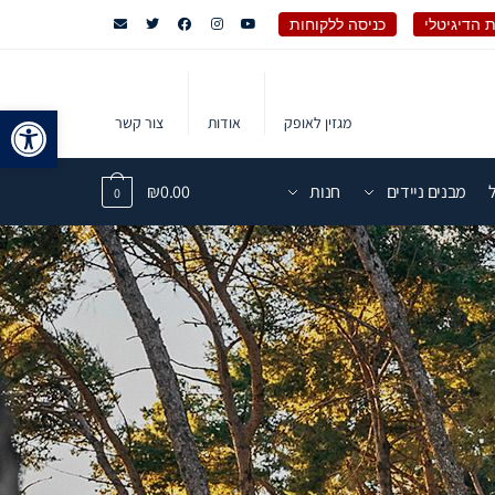
 הדיגיטלי
כניסה ללקוחות
פתח 
מגזין לאופק
אודות
צור קשר
מבנים ניידים
חנות
0.00
₪
0