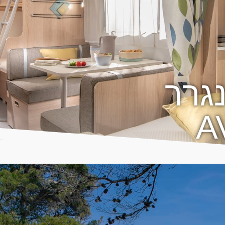
נגרר
A