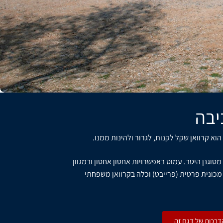
בה​
וא קרוואן שקל לקנות, לגרור ולהינות ממנו.
וב i-Shape ועיצוב פנימי מסוגנן היטב. עמוס באפשרויות אחסון אחסון ובמגוון
י מכונית פרטית (פרייבט) וכלה בקרוואן משפחתי
רכות של דגם זה