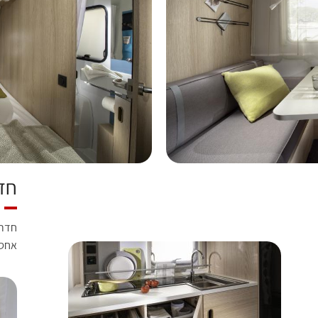
חד
חדר 
אחסו