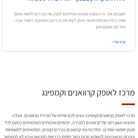
חשבתם איך זה כשסבא וסבתא מחליטים לפנק את הנכדים ולחוות איתם
חוויה בלתי נשכחת?חדווה ואיתן לקחו את נכדיהם המתוקים לחוויה שכזו –
טיול עם אוטוקרוואן
קרא עוד »
מרכז לאופק קרוואנים וקמפינג
מרכז לאופק קרוואנים וקמפינג מציע לכם שירות של מכירת קרוואנים. אצלנו
תמצאו מגוון רחב של קרוואנים למכירה, יפהפיים ואיכותיים המתאימים כמעט לכל
סגנון חופשה שתרצו. החל מדגמי קרוואנים נגררים קטנים, המתאימים למשפחות
צעירות המעוניינות להשקיע סכום נמוך יחסית ברכישת הקרוואן ועדיין לא להתפשר