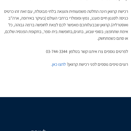
רכישת קרוואן הינה החלטה משמעותית והוצאה בלתי מבוטלת, עם זאת זהו כרטיס
כניסה לסגנון חיים מענג, נפוץ ופופולרי ברחבי העולם (בעיקר באירופה, ארה"ב
ואוסטרליה).קרוואן שבבעלותכם מאפשר לכם לצאת לחופשה ברמה גבוהה, כל
אימת שתחפצו; בסופי שבוע, בחגים,בחופשות בית-ספר, בתקופת הפנסיה שלכם,
או סתם כשמתחשק.
לפרטים נוספים צרו איתנו קשר בטלפון 03-744-3344
רוצים טיפים נוספים לפני רכישת קרוואן?
לחצו כאן.