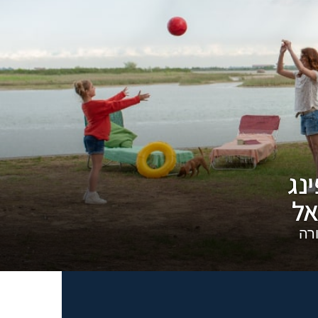
נג
אל