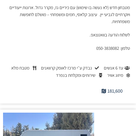
מטבחון חדש (לא נעשה בו שימוש) עם כיריים גז, מקרר גדול. ארונות ייעודיים
ויוקרתיים לגביעי יין. עיצוב קלאסי, חמים ומשפחתי – מושלם לחופשות
משפחתיות.
לשלוח הודעה בוואטצאפ.
טלפון: 050-3838082
עד 6 אנשים
נבדק ע״י מרכז לאופק קרוואנים
מטבח מלא
מיזוג אוויר
שירותים ומקלחת בנפרד
181,600