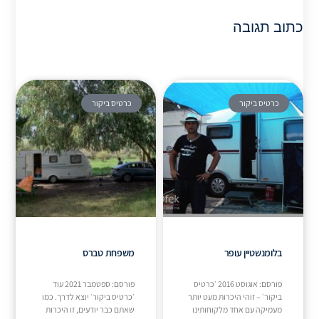
כתוב תגובה
כרטיס ביקור
כרטיס ביקור
בלומנשטיין עופר
משפחת טברס
פורסם: אוגוסט 2016 ׳כרטיס
פורסם: ספטמבר 2021 עוד
ביקור׳ – זוהי היכרות מעט יותר
׳כרטיס ביקור׳ יוצא לדרך. כמו
מעמיקה עם אחד מלקוחותינו
שאתם כבר יודעים, זו היכרות