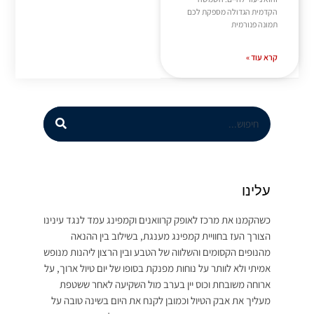
הקדמית הגדולה מספקת לכם
תמונה פנורמית
קרא עוד »
עלינו
כשהקמנו את מרכז לאופק קרוואנים וקמפינג עמד לנגד עינינו
הצורך העז בחוויית קמפינג מענגת, בשילוב בין ההנאה
מהנופים הקסומים והשלווה של הטבע ובין הרצון ליהנות מנופש
אמיתי ולא לוותר על נוחות מפנקת בסופו של יום טיול ארוך, על
ארוחה משובחת וכוס יין בערב מול השקיעה לאחר ששטפת
מעליך את אבק הטיול וכמובן לקנח את היום בשינה טובה על