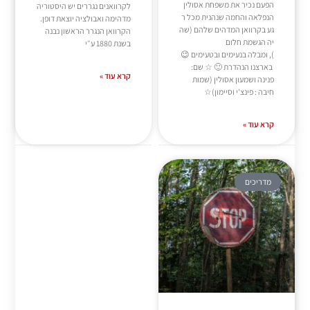
הפעם נכיר את משפחת אסולין
לקרוואנים נגררים יש היסטוריה
הנפלאה והחמה שנהנית מכל ר
מדהימה ואבולציה יוצאת דופן.
גע בקרוואן המדהים שלהם (שה
הקרוואן הנגרר הראשון נבנה
יה הגשמת חלום
בשנת 1880 ע״י
️), ומבלה בנעימים ובטעימים 😉
בארצנו הנהדרת 🙂 ☆ שם:
קרא עוד »
פנינה ושמעון אסולין (שמות
חיבה : פינצ'י וסיימון)☆
קרא עוד »
מדריכים