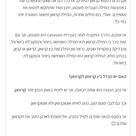
אם תרצו למצוא קרוואן לטיולים, אז ככל הנראה שאם תחפשו ברשת
באמצעות המילה העברית מעונוע, יתכן מאד שתתקשו למצוא את
מאווייכם. ואולי, כמו מילים אחרות, המילה קרוואן תישאר השגורה יותר
בפי-כל.
אז אמנם, הדרך התקנית לומר בעברית caravan היא מעונוע, אך עם
זאת ניכר כי המילה קרוואן היא המילה השמישה ביותר והמקובלת בישראל,
ומבדיקה במקורות שונים, נראה שבהתלבטות בין קרוואן, קראוון או קרוון,
בכתיב מלא, המילה קרוואן היא המילה השמישה ביותר והמקובלת
בישראל.
האם יש הבדל בין קראוון לקרוואן?
אז נכון, הכוונה היא אותה הכוונה, אך יש לאיית באופן הנכון יותר
קרוואן.
וכך גם לגבי מוטורהום, נהוג לאיית אוטוקרוואן ולא אוטוקראוון.
אז בפעם הבאה שתרצו לטייל בטבע, אל תשכחו לארגן היטב את הקרוואן
שלכם 🙂