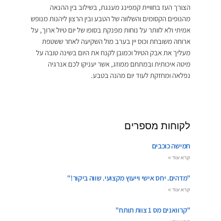
הצורך העז בחוויית קמפינג מענגת, בשילוב בין ההנאה
מהנופים הקסומים והשלווה של הטבע ובין הרצון ליהנות מנופש
אמיתי ולא לוותר על נוחות מפנקת בסופו של יום טיול ארוך, על
ארוחה משובחת וכוס יין בערב מול השקיעה לאחר ששטפת
מעליך את אבק הטיול וכמובן לקנח את היום בשינה טובה על
מיטה איכותית ובמתחם ממוזג, אשר יעניקו לכם אנרגיה
נפלאה ומחזקת לעוד יום מהנה בטבע.
לקוחות מספרים
חמישה כוכבים
קרא עוד »
"מדהים. יחס אישי וייעוץ מקצועי. שווה ביקור!"
קרא עוד »
"קרוואנים מס 1 צוות תותח"