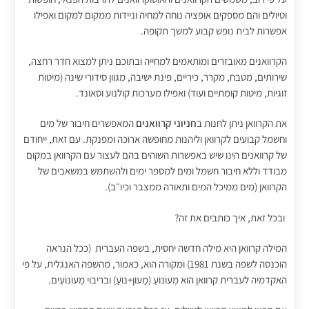
וטיולים והם מספקים אופציה נוחה למחיה וניידות ממקום למקום ואפילו
אפשרות לבית נופש קבוע למשך תקופה.
הקרוואנים מאובזרים ומותאמים למחייה ובתוכם ניתן למצוא חדר רחצה,
שירותים, מטבח, מקרר, כיריים, פינת ישיבה, מגוון סידורי שינה (מיטות
זוגיות, מיטות קומתיים ועוד) ואפילו מערכות קולנוע וסאונד.
את הקרוואן ניתן לחנות ב
חניוני קרוואנים
המאפשרים חיבור של מים
וחשמל קבועים לקרוואן וליהנות מחופשה ארוכה ומפנקת. עם זאת, ייחודם
של קרוואנים הינו שיש באפשרות השוהים בהם לעצור עם הקרוואן במקום
מבודד וללא חיבור חשמל ומים למספר ימים ולהשתמש במשאבים של
הקרוואן (מים ממיכל המים ותאורה ממצבר וכיו״ב).
ובכל זאת, איך כותבים את זה?
המילה קרוואן היא מילה חדשה יחסית, בשפה העברית (ככל הנראה
הוכנסה לשפה בשנת 1981) ומקורה הוא, כאמור, מהשפה האנגלית, על פי
האקדמיה לעברית קרוואן הוא מְעוֹנוֹעַ (מָעוֹן+נוֹעַ) ובריבוי מְעוֹנוֹעִים.