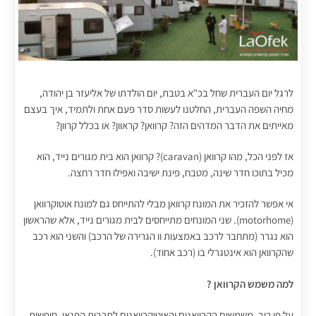
לרגל יום העברית שחל בכ"א בטבת, יום הולדתו של אליעזר בן יהודה,
מחיה השפה העברית, החלטנו לעשות סדר פעם אחת ולתמיד, איך בעצם
מאייתים את הדבר המדהים הזה? קרוואן? קראוון? או בכלל קרוון?
אז לפני הכל, מהו קרוואן (caravan)? קרוואן הוא בית מגורים נייד, הוא
מכיל בתוכו חדר שינה, מטבח, פינת ישיבה ואפילו חדר רחצה.
אי אפשר להזכיר את המונח קרוואן מבלי להתייחס גם למונח אוטוקרוואן
(motorhome). שני המונחים מתייחסים לבית מגורים נייד, אלא שהראשון
הוא נגרר (מתחבר לרכב באמצעות וו הגרירה של הרכב) והשני הוא רכב
שהקרוואן הוא אינטגרלי בו (רכב אחוד).
למה משמש הקרוואן ?
על פי רוב, משמשים הקרוואנים והאוטוקרוואנים לתרבות הפנאי, חופשות