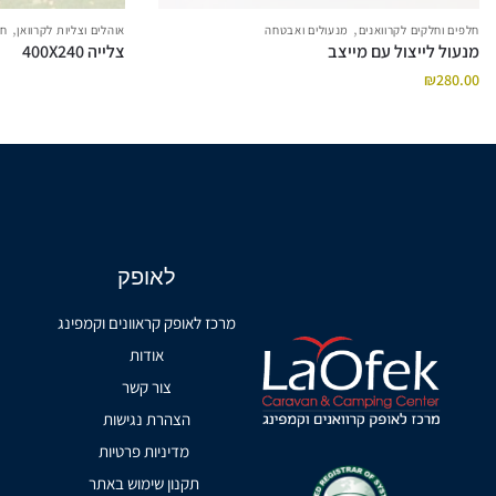
,
,
חלפים וחלקים לקרוואנים
מנעולים ואבטחה
אוהלים וצליות לקרוואן
חל
מנעול לייצול עם מייצב
צלייה 400X240
₪
280.00
לאופק
מרכז לאופק קראוונים וקמפינג
אודות
צור קשר
הצהרת נגישות
מדיניות פרטיות
תקנון שימוש באתר