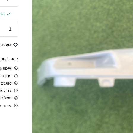
נשא
הוספה 
למה לקנות 
איכות ו
מגוון ר
מותגים 
קניה מ
משלוח 
שירות ו