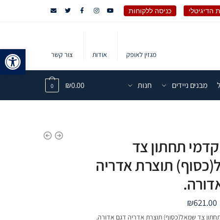
 הדיגיטלי
כניסה ללקוחות
פתח 
מגזין לאופק
אודות
צור קשר
מבנים ניידים
חנות
0.00
₪
0
 קדמי תחתון צד
כסוף) תוצרת אדריה
דורה.
₪
621.00
תחתון צד שמאל(כסוף) תוצרת אדריה דגם אדורה.