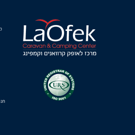
מ
חנו