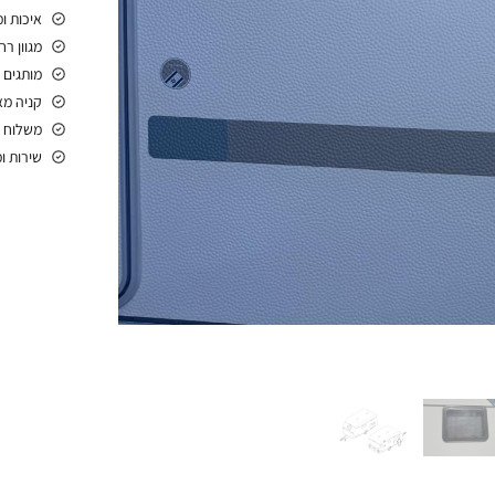
איכות ו
מגוון ר
מותגים 
קניה מ
משלוח 
שירות ו