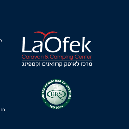
מ
חנו