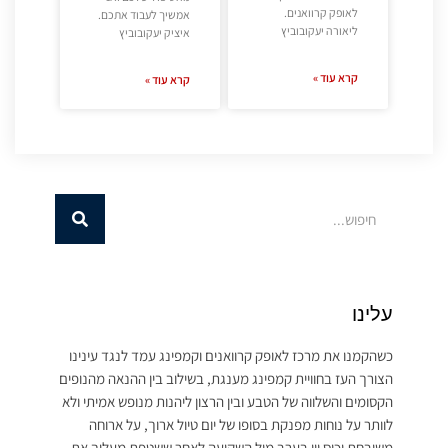
לאופק קרוואנים.
אמשיך לעבוד אתכם.
ליאורה יעקובוביץ
איציק יעקובוביץ
קרא עוד »
קרא עוד »
עלינו
כשהקמנו את מרכז לאופק קרוואנים וקמפינג עמד לנגד עינינו
הצורך העז בחוויית קמפינג מענגת, בשילוב בין ההנאה מהנופים
הקסומים והשלווה של הטבע ובין הרצון ליהנות מנופש אמיתי ולא
לוותר על נוחות מפנקת בסופו של יום טיול ארוך, על ארוחה
משובחת וכוס יין בערב מול השקיעה לאחר ששטפת מעליך את