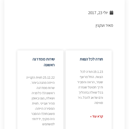
יולי 23, 2017
מאיר ועקנין
תודה לכל הצוות
שירות ממדרגה
ראשונה
19.1.23 תודה לכל
הצוות. החל מרשף
25.12.22 חווית הקנייה
שעזר, הראה והסביר
הייתה מהנה ביותר.
ודרך חמוטל שעזרה
שרות ממדרגה
בכל שאלה בתהליך
ראשונה!!! כל פניה
ורם שדאג להכל. ניר
ושאלה, נענו באופן
סוויסה
מהיר וענייני. חווית
המסירה הייתה:
משובחת!!! ההסבר
קרא עוד »
היה מקיף, ידידותי
למשתמש