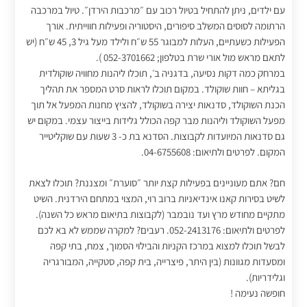
עם ילדים, ניתן להתחיל בטיול רכוב עם ״מרכבות הירדן״. טיול במרכבה
הרתומה לסוסים המשלב סיפורים, היסטוריה ופעילות חווייתית. אורך
הפעילות כשעתיים, העלות למבוגר 55 ש״ח ולילד מעל גיל 3, 45 ש״ח (יש
לתאם מראש מול אורי שרת בטלפון; 052-3701662 ).
במרחק כמה דקות נסיעה, בדגניה ב׳, תוכלו ליהנות מחוויה שוקולדית
בגליתא – חוות שוקולד. במקום תוכלו לראות סרט המספר את תהליך
הכנת השוקולד, סדנאות יצירה בשוקולד, להציץ מחנות המפעל אל תוך
מפעל השוקולד וליהנות מבר קפה הכולל גלידות בייצור עצמי. במקום יש
גם סדנאות המיועדות לקבוצות. הסדנא בת כ- 3 שעות עם שוקליטייר
המקום. לפרטים ולתיאום: 04-6755608.
חם? אתם מעוניינים בפעילות קצת יותר ״סוערת״ ומצננת? תוכלו לצאת
לשיט בסירות קאנו אינדיאניות ברוב רוי, המצוי במתחם הירדנית. השיט
מתקיים מחודש מרץ ועד נובמבר (לקבוצות בתיאום מראש כל השנה).
לפרטים ולתיאום: 052-2413176. רעבים? למקרה שממש לא בא לכם
לבשל תוכלו למצוא במרכז הקניות והבילוי הסמוך, צמח, בתי קפה
ומסעדות מגוונות (בין היתר, פיצרייה, בית קפה, סטקייה, המבורגריה
וגלידריות).
חופשה נעימה !