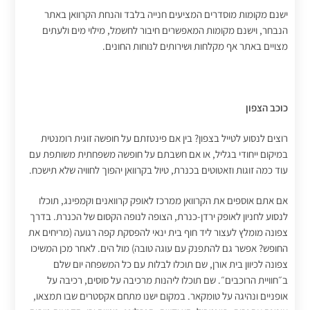
ישנם מקומות מוסדרים המציעים חנייה בלבד והנחת הקרוואן באתר
הנבחר, וישנם מקומות המאפשרים חיבור לחשמל, מילוי מים ולעתים
מצויים באתר אף מקלחות ושירותים לנוחות החונים.
כוכב הצפון
רוצים לנסוע לטייל בצפון? בין אם פינטזתם על חופשה זוגית רומנטית
במיקום ייחודי בגליל, או אם חשבתם על חופשה משפחתית משותפת עם
עוד כמה זוגות וזאטוטים בכנרת, טיול בקרוואן יהפוך לחוויה שלא תישכח.
אם אתם אוספים את הקרוואן ממרכז לאופק קרוואנים וקמפינג, תוכלו
לנסוע לחניון לאופק ירדן-כנרת, הצופה לנופה הקסום של הכנרת. בדרך
צפונה מומלץ לעצור ליד חוף בית ינאי להפסקת קפה רגועה (מריחים את
החופש? אפשר גם להתפנק עם עוגה טובה) מול הים. לאחר מכן המשיכו
צפונה לכיוון בית אורן, שם תוכלו לבלות עם כל המשפחה יום שלם
ב״חוויית הרוכבים״. שם תוכלו ליהנות מרכיבה על סוסים, רכיבה על
אופניים ונהיגה על טומקאר. במקום ישנו מתחם אקסטרים שבו תמצאו,