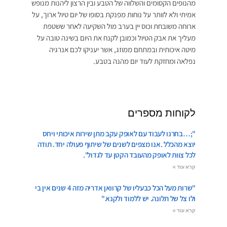
מהנופים הקסומים והשלווה של הטבע ובין הרצון ליהנות מנופש
אמיתי ולא לוותר על נוחות מפנקת בסופו של יום טיול ארוך, על
ארוחה משובחת וכוס יין בערב מול השקיעה לאחר ששטפת
מעליך את אבק הטיול וכמובן לקנח את היום בשינה טובה על
מיטה איכותית ובמתחם ממוזג, אשר יעניקו לכם אנרגיה
נפלאה ומחזקת לעוד יום מהנה בטבע.
לקוחות מספרים
";…בחרנו לעבוד עם לאופק עקב מתן שירות איכותי ויחס
יוצא מהכלל .אנו מצפים לשנים של שיתוף פעולה יחד. תודה
לכל צוות לאופק מהעובד הקטן עד לגדול".
קרא עוד »
"שרות מעל הכל כבעליו של קרוואן אדריה מזה 4 שנים אין בי
ולו צל של תלונה. יש ללמוד ולקנא."
קרא עוד »