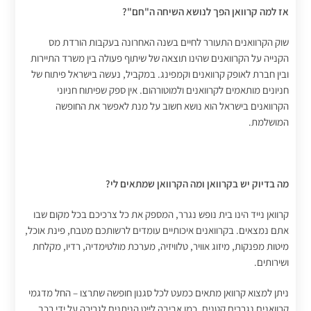
אז למה קרוואן הפך לנושא השיחה ה"חם"?
שוק הקרוואנים התעורר לחיים בשנה האחרונה בעקבות הורדת מס
הקנייה על הקרוואנים שהינו תוצאה של שיתוף פעולה בין משרד התיירות
ובין חברת לאופק קרוואנים וקמפינג. במקביל, נעשה בישראל פיתוח של
חניונים מותאמים לקרוואנים ולמוטורהום. אין ספק שפיתוח חניוני
הקרוואנים בישראל הוא נושא חשוב על מנת לאפשר את החופשה
המושלמת.
מה בדיוק יש בקרוואן ומה הקרוואן שמתאים לי?
קרוואן נייד הינו בית נופש נגרר, המספק את כל צרכיכם בכל מקום שבו
אתם נמצאים. בקרוואנים איכותיים עומדים לרשותכם מטבח, פינת אוכל,
מיטות מפנקות, מיזוג אוויר, טלוויזיה, מערכת מולטימדיה, רדיו, מקלחת
ושירותים.
ניתן למצוא קרוואן מתאים כמעט לכל סגנון חופשה שתרצו – החל מדגמי
קרוואנים נגררים קטנים, כמו אביבה לייט הניתנים לגרירה על ידי רכב