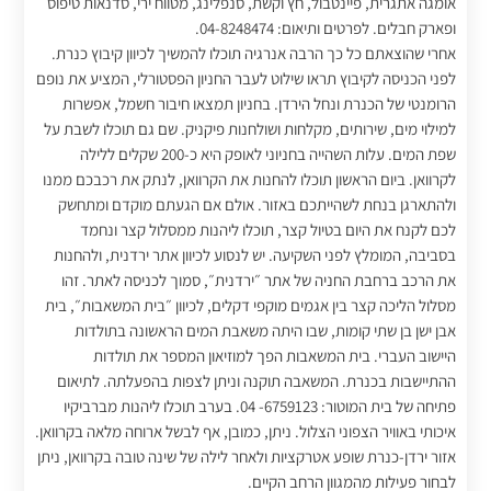
אומגה אתגרית, פיינטבול, חץ וקשת, סנפלינג, מטווח ירי, סדנאות טיפוס
ופארק חבלים. לפרטים ותיאום: 04-8248474.
אחרי שהוצאתם כל כך הרבה אנרגיה תוכלו להמשיך לכיוון קיבוץ כנרת.
לפני הכניסה לקיבוץ תראו שילוט לעבר החניון הפסטורלי, המציע את נופם
הרומנטי של הכנרת ונחל הירדן. בחניון תמצאו חיבור חשמל, אפשרות
למילוי מים, שירותים, מקלחות ושולחנות פיקניק. שם גם תוכלו לשבת על
שפת המים. עלות השהייה בחניוני לאופק היא כ-200 שקלים ללילה
לקרוואן. ביום הראשון תוכלו להחנות את הקרוואן, לנתק את רכבכם ממנו
ולהתארגן בנחת לשהייתכם באזור. אולם אם הגעתם מוקדם ומתחשק
לכם לקנח את היום בטיול קצר, תוכלו ליהנות ממסלול קצר ונחמד
בסביבה, המומלץ לפני השקיעה. יש לנסוע לכיוון אתר ירדנית, ולהחנות
את הרכב ברחבת החניה של אתר ״ירדנית״, סמוך לכניסה לאתר. זהו
מסלול הליכה קצר בין אגמים מוקפי דקלים, לכיוון ״בית המשאבות״, בית
אבן ישן בן שתי קומות, שבו היתה משאבת המים הראשונה בתולדות
היישוב העברי. בית המשאבות הפך למוזיאון המספר את תולדות
ההתיישבות בכנרת. המשאבה תוקנה וניתן לצפות בהפעלתה. לתיאום
פתיחה של בית המוטור: 6759123- 04. בערב תוכלו ליהנות מברביקיו
איכותי באוויר הצפוני הצלול. ניתן, כמובן, אף לבשל ארוחה מלאה בקרוואן.
אזור ירדן-כנרת שופע אטרקציות ולאחר לילה של שינה טובה בקרוואן, ניתן
לבחור פעילות מהמגוון הרחב הקיים.