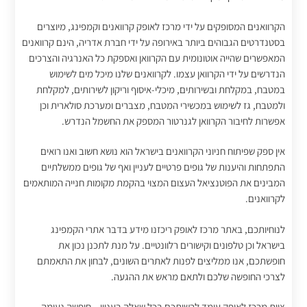
הקרוואנים המסופקים על ידי מרכז לאופק קרוואנים וקמפינג, מיוצרים
בסטנדרטים הגבוהים ביותר באירופה על ידי חברת אדריה, הינם קרוואנים
המאפשרים שהייה אוטונומית עם הקרוואן ואספקת כל האנרגיה והצרכים
הנדרשים על ידי הקרוואן עצמו. לקרוואנים שלנו מיכל מים לשימוש
במטבח, במקלחת ובשירותים, מיכלי-איסוף וריקון לשירותים, למקלחת
ולמטבח, גז לשימוש במכשירי המטבח, מצברים ומערכת סולארית וכן
אפשרות לחיבור הקרוואן לגנרטור המספק את החשמל הנדרש.
אין ספק שפיתוח חניוני הקרוואנים בישראל הוא נושא חשוב ואנו רואים
התפתחות והיענות של גופים פרטיים לעניין ואף של גופים ממשלתיים
המבינים את הפוטנציאל העצום המצוי בהקמת מקומות חנייה המותאמים
לקרוואנים.
לנוחיותכם, באתר מרכז לאופק ריכזנו מידע בדבר אתרי הקמפינג
בישראל וכן טלפונים וקישורים רלוונטיים. על מנת לתכנן נכון את
חופשתכם, אנו ממליצים לפנות לאתרים השונים, לבחון את התאמתם
לצרכי החופשה שלכם ולתאם מראש את ההגעה.
צוות מרכז לאופק עומד לרשותכם בכל שאלה בעניין – חופשה נעימה.