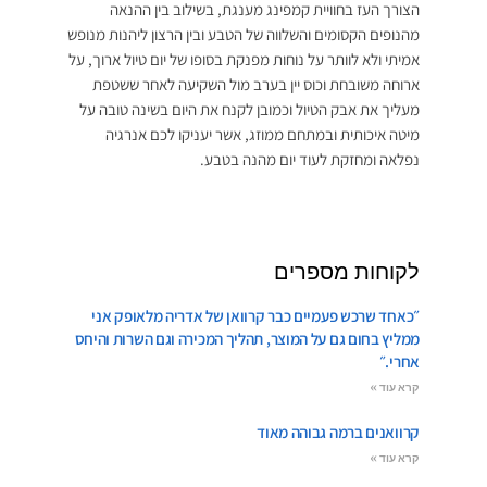
הצורך העז בחוויית קמפינג מענגת, בשילוב בין ההנאה
מהנופים הקסומים והשלווה של הטבע ובין הרצון ליהנות מנופש
אמיתי ולא לוותר על נוחות מפנקת בסופו של יום טיול ארוך, על
ארוחה משובחת וכוס יין בערב מול השקיעה לאחר ששטפת
מעליך את אבק הטיול וכמובן לקנח את היום בשינה טובה על
מיטה איכותית ובמתחם ממוזג, אשר יעניקו לכם אנרגיה
נפלאה ומחזקת לעוד יום מהנה בטבע.
לקוחות מספרים
״כאחד שרכש פעמיים כבר קרוואן של אדריה מלאופק אני
ממליץ בחום גם על המוצר, תהליך המכירה וגם השרות והיחס
אחרי.״
קרא עוד »
קרוואנים ברמה גבוהה מאוד
קרא עוד »