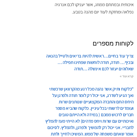
איכותית ובמתחם ממוזג, אשר יעניקו לכם אנרגיה
נפלאה ומחזקת לעוד יום מהנה בטבע.
לקוחות מספרים
צריך עוד בחיים…ראשית להיות בריאים ולטייל בהנאה
ובכיף… תודה, תודה לוחשות שפתינו תפילה …
שאלוהים יעזור לכם אינשלה …תודה
קרא עוד »
"כלקוח ותיק אשר נהנה מכל רגע מהקרוואן שרכשתי
ואך הגיע לשדרג, אני יכול רק לומר תודה ולפרגן על
היחס החם והחברה המקצועיים שנותנים שרות
ועומדים לרשותי בכל עיניין. כלקוח שהביא מספר
חברים לרכוש ממכם ( במידה ולא הייתם טובים
ואיכותיים עם שרות ויחס מדהים) לא הייתי מעז להמליץ
לחבריי. אני יכול רק להמשיך ולפרגן, ולהמליץ. לסיכום
אומר שאתם משפחה של ממש. המשיכו לחייך ולתת