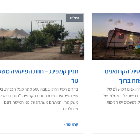
טיולים
יול הקרוואנים
חניון קמפינג – חוות הפיטאיה משק
ת ברוך
גור
רוואנים המושלם של
בדרום רמת הגולן בגובה 500 מטר מעל הכנרת, בי
ים בישראל – מסלול של
עצי הפיטאיה נמצא מתחם הקמפינג "חוות הפיטאי
ק לפעמים יש חלומות
משק גור". המתחם משתרע על פני חמישה דונם
שנחלקים
קרא עוד »