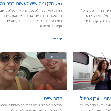
(אשכול) ומה שיש לעשות בסביבה
השף הנהדר אילן ברמלי
הגן הלאומי הבשור (אשכול) הוא אזור נפלא להעבי
ברמלי הוא בעלים שותף
בו חופשה נהדרת, עם מגוון רחב של אטרקציות
עדת ביץ' קלאב בחיפה,
בסביבה. האתר כולל חניון מוסדר לקרוואנים
וקמפינג של רשות
קרא עוד »
כרטיס ביקור
וני – ערן אביטל
דרור שיימן
צבא צועד על קיבתו, כך
כרטיס ביקור חדש יוצא לדרך וזה המקום בו אנחנו
על קיבתו)… " ובתור מי
לומדים להכיר יותר לעומק את לקוחות לאופק.