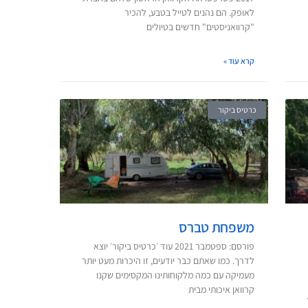
לאופק. הם נהנים לטייל בטבע, להכיר
"קרוואניסטים" חדשים בטיולים
קרא עוד »
כרטיס ביקור
משפחת טברס
פורסם: ספטמבר 2021 עוד ׳כרטיס ביקור׳ יוצא
לדרך. כמו שאתם כבר יודעים, זו היכרות מעט יותר
מעמיקה עם כמה מלקוחותינו המקסימים שקנו
קרוואן איכותי מבית