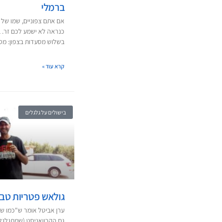
ברמלי
אם אתם צפוניים, שמו של 
כנראה לא ישמע לכם זר. 
בשלוש מסעדות בצפון: מס
קרא עוד »
בישולים על גלגלים
גולאש פטריות טבע
ערן אביטל אומר ש"כמו שה
גם הקרוואניסט (שמתגלגל 