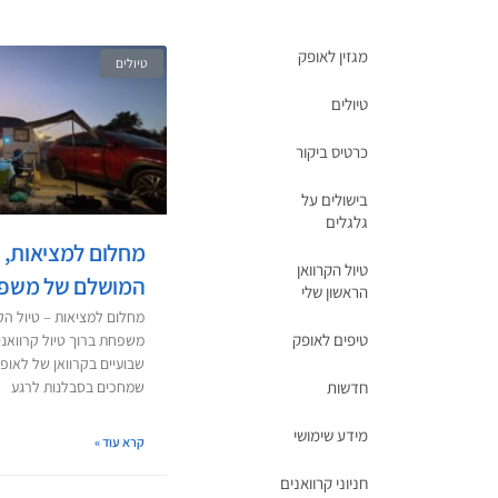
מגזין לאופק
טיולים
טיולים
כרטיס ביקור
בישולים על
גלגלים
מחלום למציאות, ט
טיול הקרוואן
המושלם של משפח
הראשון שלי
מחלום למציאות – טיול הק
טיפים לאופק
משפחת ברוך טיול קרוואנ
שבועיים בקרוואן של לאופ
שמחכים בסבלנות לרגע
חדשות
מידע שימושי
קרא עוד »
חניוני קרוואנים