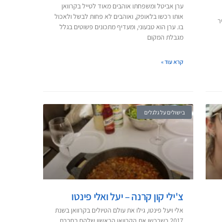
ערן אביטל ומשפחתו אוהבים מאוד לטייל בקרוואן
אותו רכשו בלאופק, ואוהבים לא פחות לבשל ולאכול
ר
בו. ערן הוא טבעוני, ומעדיף מתכונים פשוטים בגלל
מגבלת המקום
קרא עוד »
בישולים על גלגלים
צ'ילי קון קרנה – יעל ואלי פינטו
אלי ויעל פינטו, גילו את עולם הטיולים בקרוואן בשנת
2017 כשרכשו את הקרוואן הראשון שלהם בחברת