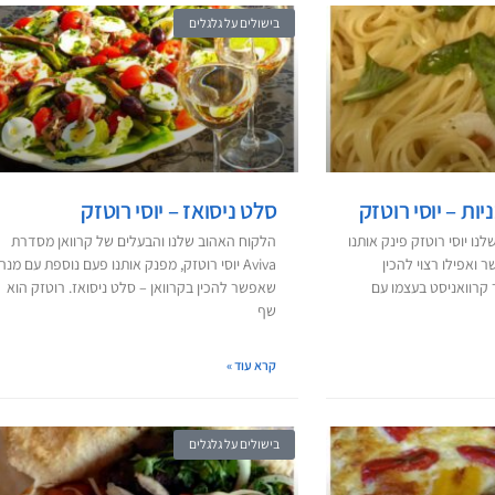
בישולים על גלגלים
ות – יוסי רוטזק
סלט ניסואז – יוסי רוטזק
ו יוסי רוטזק פינק אותנו
הלקוח האהוב שלנו והבעלים של קרוואן מסדרת
ואפילו רצוי להכין
Aviva יוסי רוטזק, מפנק אותנו פעם נוספת עם מנה
ר קרוואניסט בעצמו עם
שאפשר להכין בקרוואן – סלט ניסואז. רוטזק הוא
שף
קרא עוד »
בישולים על גלגלים