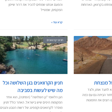
חתו בקרוואן, הארוחות
והפעם אנחנו שמחים להכיר את דרור שיימן
המקסים, שמטייל
קרא עוד »
חניוני קרוואנים
ול מנצחת
חניון הקרוואנים בגן השלושה וכל
מה שיש לעשות בסביבה
א לתעד אותו, ולצד
חזור הביתה גם עם כמה
הגן הלאומי "גן השלושה" (הסחנה), הוא אחד
ו רוצים את התמונות
המקומות היפים שיש בישראל. האתר כולל חניון
מוסדר לקרוואנים וקמפינג של רשות הטבע והגנים.