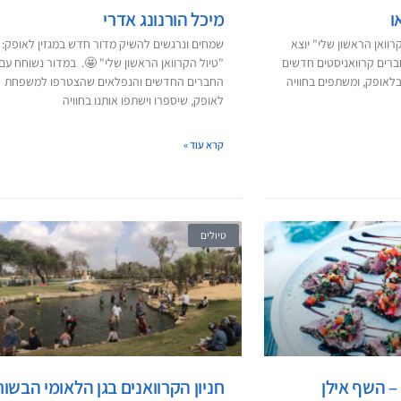
ו
מיכל הורנונג אדרי
רוואן הראשון שלי" יוצא
שמחים ונרגשים להשיק מדור חדש במגזין לאופק:
רים קרוואניסטים חדשים
"טיול הקרוואן הראשון שלי" 🤩. במדור נשוחח עם
שו קרוואן של Adria בלאופק, ומשתפים בחוויה
החברים החדשים והנפלאים שהצטרפו למשפחת
לאופק, שיספרו וישתפו אותנו בחוויה
קרא עוד »
טיולים
– השף אילן
חניון הקרוואנים בגן הלאומי הבשור