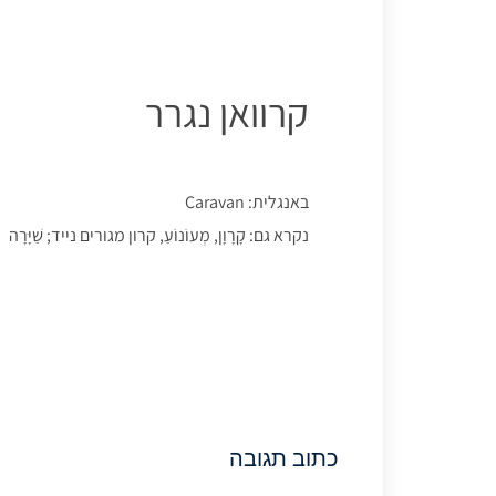
קרוואן נגרר
באנגלית: Caravan
נקרא גם: קָרָוָן, מְעוֹנוֹעַ, קרון מגורים נייד; שַׁיָּרָה
כתוב תגובה