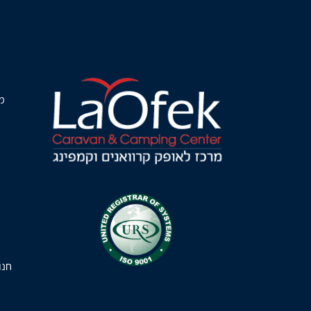
מ
חנו