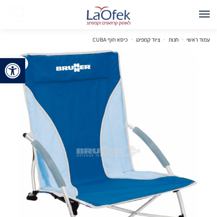
0
עמוד ראשי
»
חנות
»
ציוד קמפינג
»
כיסא חוף CUBA
פתח 
🔍