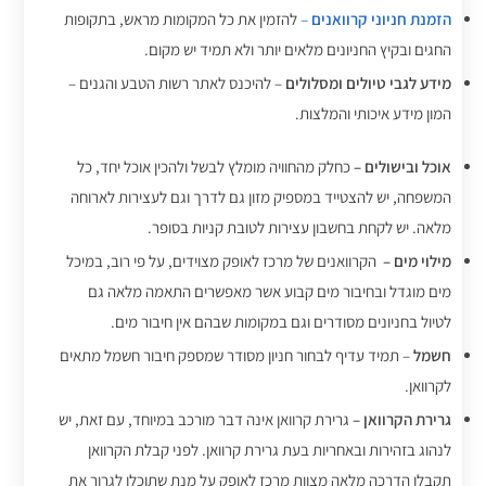
הזמנת חניוני קרוואנים
–
להזמין את כל המקומות מראש, בתקופות
החגים ובקיץ החניונים מלאים יותר ולא תמיד יש מקום.
מידע לגבי טיולים ומסלולים
– להיכנס לאתר רשות הטבע והגנים –
המון מידע איכותי והמלצות.
אוכל ובישולים –
כחלק מהחוויה מומלץ לבשל ולהכין אוכל יחד, כל
המשפחה, יש להצטייד במספיק מזון גם לדרך וגם לעצירות לארוחה
מלאה. יש לקחת בחשבון עצירות לטובת קניות בסופר.
מילוי מים –
הקרוואנים של מרכז לאופק מצוידים, על פי רוב, במיכל
מים מוגדל ובחיבור מים קבוע אשר מאפשרים התאמה מלאה גם
לטיול בחניונים מסודרים וגם במקומות שבהם אין חיבור מים.
חשמל
– תמיד עדיף לבחור חניון מסודר שמספק חיבור חשמל מתאים
לקרוואן.
גרירת הקרוואן –
גרירת קרוואן אינה דבר מורכב במיוחד, עם זאת, יש
לנהוג בזהירות ובאחריות בעת גרירת קרוואן. לפני קבלת הקרוואן
תקבלו הדרכה מלאה מצוות מרכז לאופק על מנת שתוכלו לגרור את