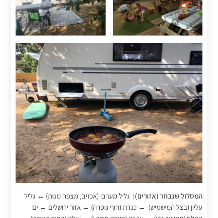
המסלול שנבחר (אזורים):
גליל מערבי (אכזיב, מצפה מנות) ← גליל
עליון (בצל המישמיש) ← כנרת (חוף גופרה) ← אזור ירושלים ← ים