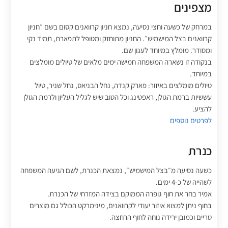
מצפינים
במרחק של כשעה וחצי נסיעה, נמצא חניון קרוואנים קסום בשם ״חניון
קרוואנים בצל המישמיש״. החניון מתוחזק ומטופל לתפארת, תמיד נקי
ומסודר. מומלץ במיוחד לעגון שם.
בנקודה זו נשארה המשפחה חמישה ימים מלאים של טיולים מומלצים
במיוחד.
טיולים מומלצים באיזור: פארק קנדה, נחל הבניאס, נחל שניר, טיול
עששיות ברמת הגולן, ראפטינג וכל הטוב שיש לגליל העליון ולרמת הגולן
להציע.
לפרטים נוספים
כנרת
כשעה נסיעה מ״בצל המישמיש״, נמצאת הכנרת, לשם הגיעה המשפחה
לשהייה של כ-4 ימים.
אמיר בחר את חוף גופרה הממוקם בצידה המזרחי של הכנרת.
בחוף ניתן למצוא איזור יעודי לקרוואנים, מינימרקט הכולל גם מוצרים
טריים וכמובן ירידה נוחה לחוף הרחצה.