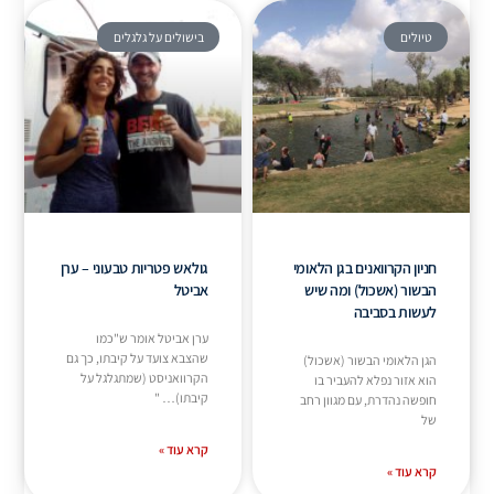
טיולים
בישולים על גלגלים
חניון הקרוואנים בגן הלאומי
גולאש פטריות טבעוני – ערן
הבשור (אשכול) ומה שיש
אביטל
לעשות בסביבה
ערן אביטל אומר ש"כמו
שהצבא צועד על קיבתו, כך גם
הגן הלאומי הבשור (אשכול)
הקרוואניסט (שמתגלגל על
הוא אזור נפלא להעביר בו
קיבתו)… "
חופשה נהדרת, עם מגוון רחב
של
קרא עוד »
קרא עוד »