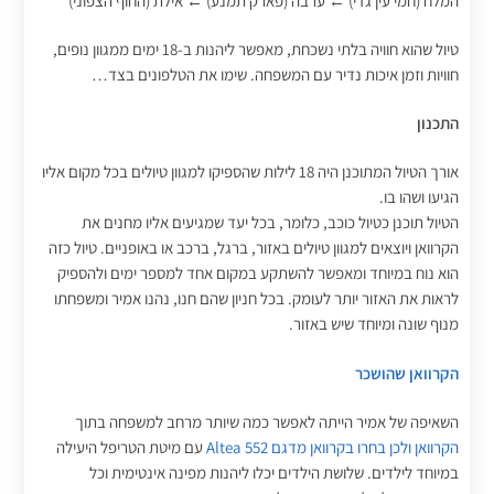
המלח (חמי עין גדי) ← ערבה (פארק תמנע) ← אילת (החוף הצפוני)
טיול שהוא חוויה בלתי נשכחת, מאפשר ליהנות ב-18 ימים ממגוון נופים,
חוויות וזמן איכות נדיר עם המשפחה. שימו את הטלפונים בצד…
התכנון
אורך הטיול המתוכנן היה 18 לילות שהספיקו למגוון טיולים בכל מקום אליו
הגיעו ושהו בו.
הטיול תוכנן כטיול כוכב, כלומר, בכל יעד שמגיעים אליו מחנים את
הקרוואן ויוצאים למגוון טיולים באזור, ברגל, ברכב או באופניים. טיול כזה
הוא נוח במיוחד ומאפשר להשתקע במקום אחד למספר ימים ולהספיק
לראות את האזור יותר לעומק. בכל חניון שהם חנו, נהנו אמיר ומשפחתו
מנוף שונה ומיוחד שיש באזור.
הקרוואן שהושכר
השאיפה של אמיר הייתה לאפשר כמה שיותר מרחב למשפחה בתוך
הקרוואן ולכן בחרו בקרוואן מדגם Altea 552
עם מיטת הטריפל היעילה
במיוחד לילדים. שלושת הילדים יכלו ליהנות מפינה אינטימית וכל