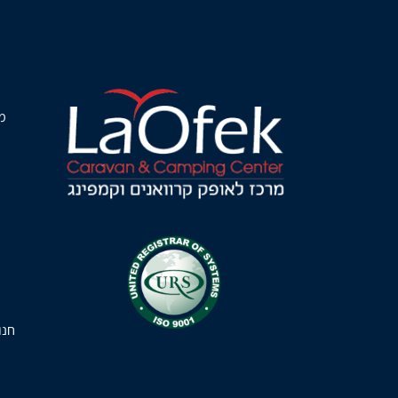
מ
חנו