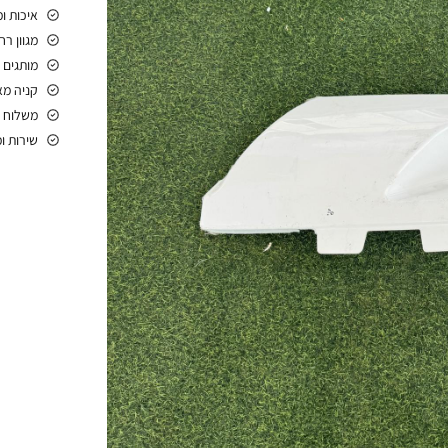
איכות ו
מגוון ר
מותגים 
קניה מ
משלוח 
שירות ו